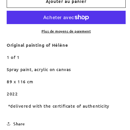
de
de
Ajouter au panier
&#39;Hélène&#39;
&#39;Hélène&#39;
Plus de moyens de paiement
Original painting of Hélène
1 of 1
Spray paint, acrylic on canvas
89 x 116 cm
2022
*delivered with the certificate of authenticity
Share