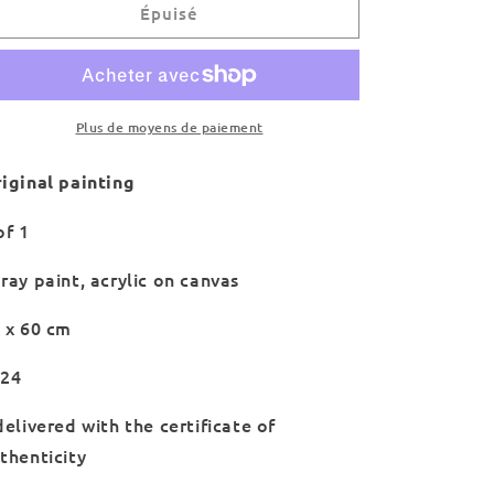
de
de
Épuisé
‘Déconfinés&#39;
‘Déconfinés&#39;
Plus de moyens de paiement
iginal painting
of 1
ray paint, acrylic on canvas
 x 60 cm
024
elivered with the certificate of
thenticity