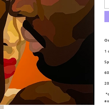
Or
1 
Sp
60
2
*d
au